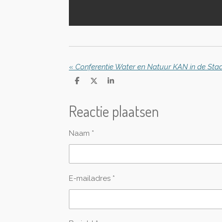
«
Conferentie Water en Natuur KAN in de Sta
D
D
S
e
e
h
l
e
a
Reactie plaatsen
e
l
r
n
e
Naam *
E-mailadres *