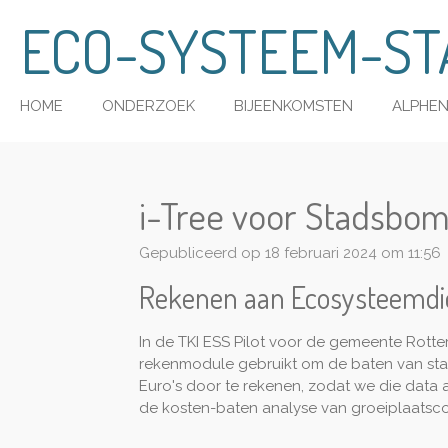
Ga
ECO-SYSTEEM-ST
direct
naar
de
HOME
ONDERZOEK
BIJEENKOMSTEN
ALPHEN
hoofdinhoud
i-Tree voor Stadsbom
Gepubliceerd op 18 februari 2024 om 11:56
Rekenen aan Ecosysteemdie
In de TKI ESS Pilot voor de gemeente Rott
rekenmodule gebruikt om de baten van st
Euro's door te rekenen, zodat we die data 
de kosten-baten analyse van groeiplaatsco