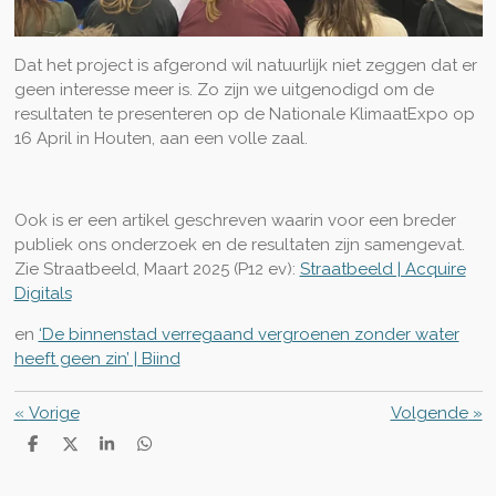
Dat het project is afgerond wil natuurlijk niet zeggen dat er
geen interesse meer is. Zo zijn we uitgenodigd om de
resultaten te presenteren op de Nationale KlimaatExpo op
16 April in Houten, aan een volle zaal.
Ook is er een artikel geschreven waarin voor een breder
publiek ons onderzoek en de resultaten zijn samengevat.
Zie Straatbeeld, Maart 2025 (P12 ev):
Straatbeeld | Acquire
Digitals
en
‘De binnenstad verregaand vergroenen zonder water
heeft geen zin’ | Biind
«
Vorige
Volgende
»
D
D
S
D
e
e
h
e
l
e
a
l