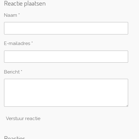
Reactie plaatsen
e
l
r
e
n
e
n
Naam *
E-mailadres *
Bericht *
Verstuur reactie
Reacties